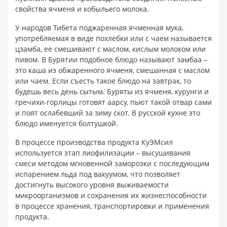
свойства ячменя и кобыльего молока.
У народов Тибета поджаренная ячменная мука,
употребляемая в виде похлебки или с чаем называется
цзамба, ее смешивают с маслом, кислым молоком или
пивом. В Бурятии подобное блюдо называют замбаа –
это каша из обжаренного ячменя, смешанная с маслом
или чаем. Если съесть такое блюдо на завтрак, то
будешь весь день сытым. Буряты из ячменя, курунги и
гречихи-горлицы готовят аарсу, пьют такой отвар сами
и поят ослабевший за зиму скот. В русской кухне это
блюдо именуется болтушкой.
В процессе производства продукта КуЭМсил
используется этап лиофилизации – высушивания
смеси методом мгновенной заморозки с последующим
испарением льда под вакуумом, что позволяет
достигнуть высокого уровня выживаемости
микроорганизмов и сохранения их жизнеспособности
в процессе хранения, транспортировки и применения
продукта.