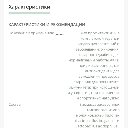
Характеристики
ХАРАКТЕРИСТИКИ И РЕКОМЕНДАЦИИ
Показания к применению
Для профилактики и в
комплексной терапии
следующих состояний и
заболеваний: ожирения;
сахарного диабета; для
нормализации работы ЖКТ и
при дисбактериозе; как
антиоксидант и для
замедления процессов
старения; для повышения
иммунитета; при истощении
и упадке сил; при физических
и спортивных нагрузках.
Состав
Биомасса заквасочных
микроорганизмов
молочнокислых палочек
(Lactobacillus bulgaricus и
Lactobacillus acidophilus),