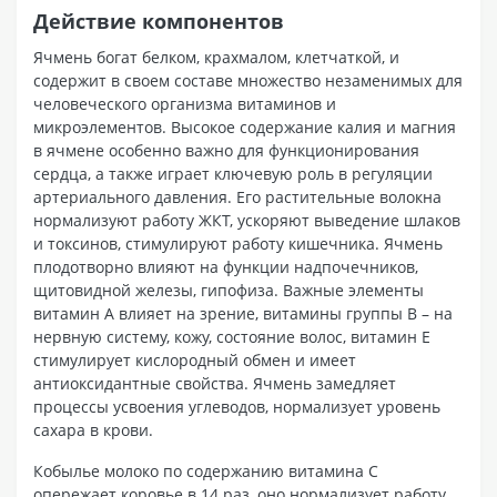
Действие компонентов
Ячмень богат белком, крахмалом, клетчаткой, и
содержит в своем составе множество незаменимых для
человеческого организма витаминов и
микроэлементов. Высокое содержание калия и магния
в ячмене особенно важно для функционирования
сердца, а также играет ключевую роль в регуляции
артериального давления. Его растительные волокна
нормализуют работу ЖКТ, ускоряют выведение шлаков
и токсинов, стимулируют работу кишечника. Ячмень
плодотворно влияют на функции надпочечников,
щитовидной железы, гипофиза. Важные элементы
витамин A влияет на зрение, витамины группы B – на
нервную систему, кожу, состояние волос, витамин E
стимулирует кислородный обмен и имеет
антиоксидантные свойства. Ячмень замедляет
процессы усвоения углеводов, нормализует уровень
сахара в крови.
Кобылье молоко по содержанию витамина С
опережает коровье в 14 раз, оно нормализует работу