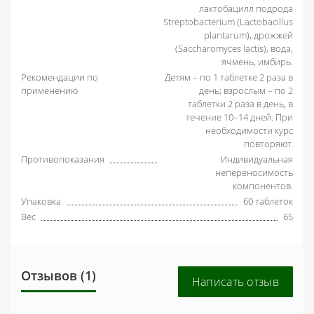
лактобацилл подрода
Streptobacterium (Lactobacillus
plantarum), дрожжей
(Saccharomyces lactis), вода,
ячмень, имбирь.
Рекомендации по
Детям – по 1 таблетке 2 раза в
применению
день; взрослым – по 2
таблетки 2 раза в день, в
течение 10–14 дней. При
необходимости курс
повторяют.
Противопоказания
Индивидуальная
непереносимость
компонентов.
Упаковка
60 таблеток
Вес
65
Отзывов (1)
Написать отзыв