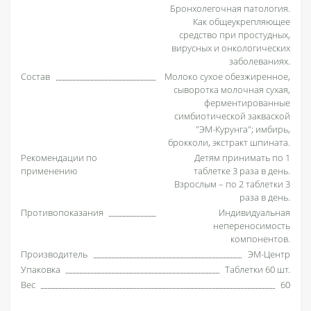
Бронхолегочная патология.
Как общеукрепляющее
средство при простудных,
вирусных и онкологических
заболеваниях.
Состав
Молоко сухое обезжиренное,
сыворотка молочная сухая,
ферментированные
симбиотической закваской
"ЭМ-Курунга"; имбирь,
брокколи, экстракт шпината.
Рекомендации по
Детям принимать по 1
применению
таблетке 3 раза в день.
Взрослым – по 2 таблетки 3
раза в день.
Противопоказания
Индивидуальная
непереносимость
компонентов.
Производитель
ЭМ-Центр
Упаковка
Таблетки 60 шт.
Вес
60