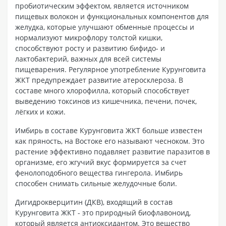
пробиотическим эффектом, является источником
пищевых волокон и функциональных компонентов для
желудка, которые улучшают обменные процессы и
нормализуют микрофлору толстой кишки,
способствуют росту и развитию бифидо- и
лактобактерий, важных для всей системы
пищеварения. Регулярное употребление Курунговита
ЖКТ предупреждает развитие атеросклероза. В
составе много хлорофилла, который способствует
выведению токсинов из кишечника, печени, почек,
лёгких и кожи.
Имбирь в составе Курунговита ЖКТ больше известен
как пряность, на Востоке его называют чесноком. Это
растение эффективно подавляет развитие паразитов в
организме, его жгучий вкус формируется за счет
фенолоподобного вещества гингерола. Имбирь
способен снимать сильные желудочные боли.
Дигидрокверцитин (ДКВ), входящий в состав
Курунговита ЖКТ - это природный биофлавоноид,
который является антиоксидантом. Это вещество