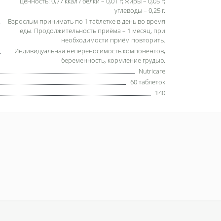
ценность: 0,77 ккал / белки – 0,01 г; жиры – 0,05 г;
углеводы – 0,25 г.
Взрослым принимать по 1 таблетке в день во время
еды. Продолжительность приёма – 1 месяц, при
необходимости приём повторить.
Индивидуальная непереносимость компонентов,
беременность, кормление грудью.
Nutricare
60 таблеток
140