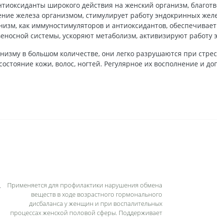
нтиоксиданты широкого действия на женский организм, благот
ние железа организмом, стимулирует работу эндокринных желе
анизм, как иммуностимуляторов и антиоксидантов, обеспечивает
веносной системы, ускоряют метаболизм, активизируют работу 
низму в большом количестве, они легко разрушаются при стрес
состояние кожи, волос, ногтей. Регулярное их восполнение и 
Применяется для профилактики нарушения обмена
веществ в ходе возрастного гормонального
дисбаланса у женщин и при воспалительных
процессах женской половой сферы. Поддерживает