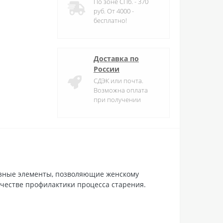
По зоне СПб. - 370
руб. От 4000 -
бесплатно!
Доставка по
России
СДЭК или почта.
Возможна оплата
при получении
езные элементы, позволяющие женскому
ачестве профилактики процесса старения.