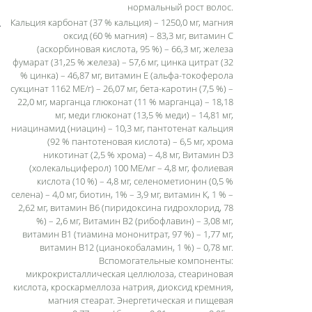
нормальный рост волос.
Кальция карбонат (37 % кальция) – 1250,0 мг, магния
оксид (60 % магния) – 83,3 мг, витамин С
(аскорбиновая кислота, 95 %) – 66,3 мг, железа
фумарат (31,25 % железа) – 57,6 мг, цинка цитрат (32
% цинка) – 46,87 мг, витамин Е (альфа-токоферола
сукцинат 1162 МЕ/г) – 26,07 мг, бета-каротин (7,5 %) –
22,0 мг, марганца глюконат (11 % марганца) – 18,18
мг, меди глюконат (13,5 % меди) – 14,81 мг,
ниацинамид (ниацин) – 10,3 мг, пантотенат кальция
(92 % пантотеновая кислота) – 6,5 мг, хрома
никотинат (2,5 % хрома) – 4,8 мг, Витамин D3
(холекальциферол) 100 ME/мг – 4,8 мг, фолиевая
кислота (10 %) – 4,8 мг, селенометионин (0,5 %
селена) – 4,0 мг, биотин, 1% – 3,9 мг, витамин К, 1 % –
2,62 мг, витамин В6 (пиридоксина гидрохлорид, 78
%) – 2,6 мг, Витамин B2 (рибофлавин) – 3,08 мг,
витамин В1 (тиамина мононитрат, 97 %) – 1,77 мг,
витамин В12 (цианокобаламин, 1 %) – 0,78 мг.
Вспомогательные компоненты:
микрокристаллическая целлюлоза, стеариновая
кислота, кроскармеллоза натрия, диоксид кремния,
магния стеарат. Энергетическая и пищевая