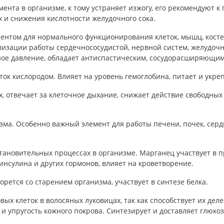
мента в организме, к тому устраняет изжогу, его рекомендуют 
х и снижения кислотности желудочного сока.
нтом для нормального функционирования клеток, мышц, костей
ализации работы сердечнососудистой, нервной систем, желудоч
ное давление, обладает антиспастическим, сосудорасширяющи
ток кислородом. Влияет на уровень гемоглобина, питает и укре
, отвечает за клеточное дыхание, снижает действие свободных
ма. Особенно важный элемент для работы печени, почек, сердц
тановительных процессах в организме. Марганец участвует в п
 инсулина и других гормонов, влияет на кроветворение.
рется со старением организма, участвует в синтезе белка.
ых клеток в волосяных луковицах, так как способствует их деле
и упругость кожного покрова. Синтезирует и доставляет глюкоз