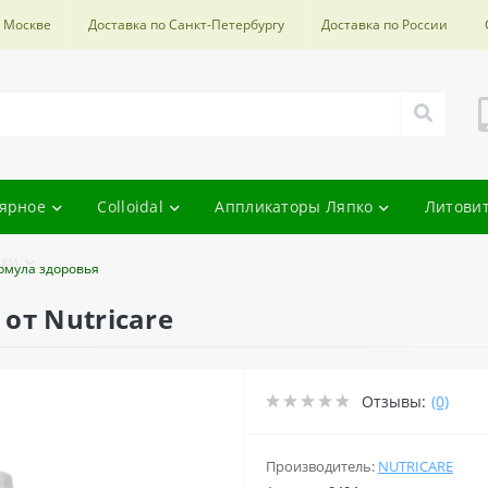
о Москве
Доставка по Санкт-Петербургу
Доставка по России
ярное
Colloidal
Аппликаторы Ляпко
Литови
ки
рмула здоровья
от Nutricare
Отзывы:
(0)
Производитель:
NUTRICARE