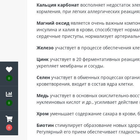
Кальция карбонат
восполняет недостаток эле
кормления, при лёгких аллергических реакция
Магний оксид
является очень важным компоне
инсулина и калия в крови, способствует норм
сердечные приступы, нормализует артериаль
Железо
участвует в процессе обеспечения кле
Цинк
участвует в 20 ферментативных реакциях
укрепляет мембраны и сосуды.
Селен
участвует в обменных процессах организ
0
кроветворения, входит в состав ядра клетки.
Медь
участвует в основных окислительно-восс
нуклеиновых кислот и др., усиливает действие
0
Хром
уменьшает содержание сахара в крови, бо
Биотин
стимулирует образование новых здоров
0
Регулярный его прием обеспечивает гладкость 