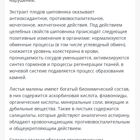
нарушений.
Экстракт плодов шиповника оказывает
антиоксидантное, противовоспалительное,
мочегонное, желчегонное действия. Под действием
целебных свойств шиповника происходят следующие
позитивные изменения в организме: нормализуются
обменные процессы (в том числе углеводный обмен),
снижается уровень холестерина в крови,
проницаемость сосудов уменьшается, активизируются
синтез гормонов и процессы регенерации тканей, в
мочевой системе подавляется процесс образования
камней.
Листья малины имеют богатый биохимический состав,
в них содержится аскорбиновая кислота, флавоноиды,
органические кислоты, минеральные соли, вяжущие и
дубильные вещества. Также в листьях содержатся
салицилаты, которые действуют аналогично аспирину,
обладают кровоочищающим, противовоспалительным
и общеукрепляющим действием.
Солодка гладкая обладает отхаркивающим,