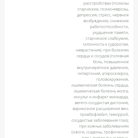
расстройствах (психозы
старческие, психоневрозы,
депрессия, стресс, нервное
возбуждение, снижение
работоспособности,
ухудшение памяти,
старческое слабоумие,
склонность к судорогам,
неврастения); при болезнях
сердца и сосудов (головная
боль, повышенное
внутричерепное давление,
гипертония, атеросклероз,
головокружения,
ишемическая болезнь сердца,
ишемическая болезнь мозга,
инсульт и инфаркт миокарда,
вегето-сосудистая дистония,
варикозное расширение вен,
тромбофлебит, геморрой,
сосудистые заболевания глаз);
при кожных заболеваниях
(ожоги, ссадины, трофические
язвы, пигментные пятна,