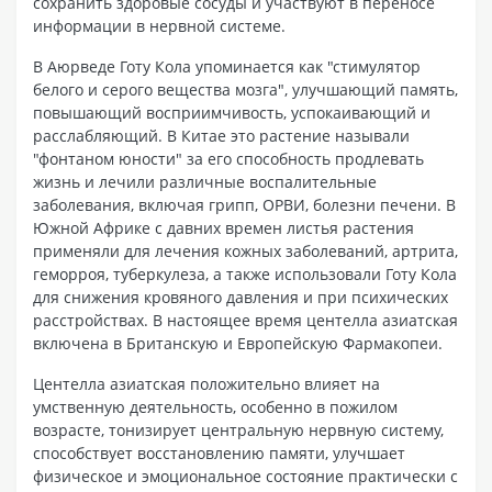
сохранить здоровые сосуды и участвуют в переносе
информации в нервной системе.
В Аюрведе Готу Кола упоминается как "стимулятор
белого и серого вещества мозга", улучшающий память,
повышающий восприимчивость, успокаивающий и
расслабляющий. В Китае это растение называли
"фонтаном юности" за его способность продлевать
жизнь и лечили различные воспалительные
заболевания, включая грипп, ОРВИ, болезни печени. В
Южной Африке с давних времен листья растения
применяли для лечения кожных заболеваний, артрита,
геморроя, туберкулеза, а также использовали Готу Кола
для снижения кровяного давления и при психических
расстройствах. В настоящее время центелла азиатская
включена в Британскую и Европейскую Фармакопеи.
Центелла азиатская положительно влияет на
умственную деятельность, особенно в пожилом
возрасте, тонизирует центральную нервную систему,
способствует восстановлению памяти, улучшает
физическое и эмоциональное состояние практически с