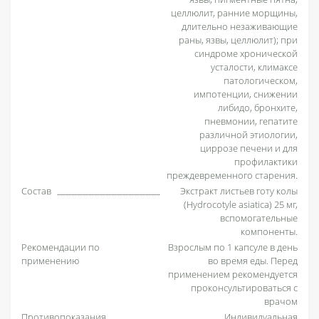
целлюлит, ранние морщины,
длительно незаживающие
раны, язвы, целлюлит); при
синдроме хронической
усталости, климаксе
патологическом,
импотенции, снижении
либидо, бронхите,
пневмонии, гепатите
различной этиологии,
циррозе печени и для
профилактики
преждевременного старения.
Состав
Экстракт листьев готу колы
(Hydrocotyle asiatica) 25 мг,
вспомогательные
компоненты.
Рекомендации по
Взрослым по 1 капсуле в день
применению
во время еды. Перед
применением рекомендуется
проконсультироваться с
врачом
Противопоказания
Индивидуальная