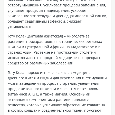
остроту мышления, усиливает процессы запоминания,
улучшает процессы пищеварения, ускоряет
заживление язв желудка и двенадцатиперстной кишки,
обладает седативным эффектом, снижает
утомляемость.
Готу Кола (центелла азиатская) – многолетнее
растение, произрастающее в тропических регионах
Южной и Центральной Африки, на Мадагаскаре и в
странах Азии. Растение на протяжении столетий
использовалось в народной медицине как прекрасное
средство от различных заболеваний.
Готу Кола широко использовалась в медицине
древнего Китая и Индии для укрепления и стимуляции
мозга, замедления процесса старения, увеличения
продолжительности жизни и является источником
витаминов А, В, Е, а также магния. Основными
активными компонентами растения являются
вещества, которые усиливают образование коллагена
в костях, хрящах и соединительной ткани, помогают