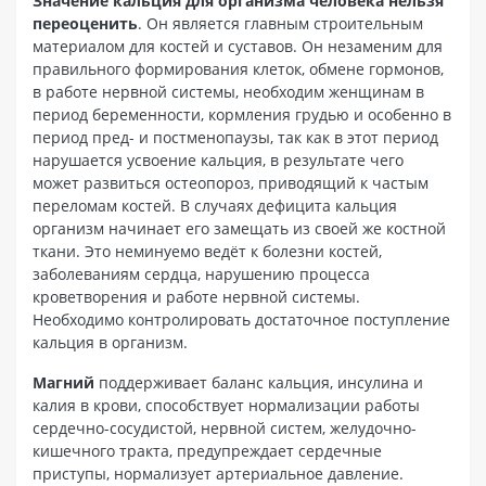
Значение кальция для организма человека нельзя
переоценить
. Он является главным строительным
материалом для костей и суставов. Он незаменим для
правильного формирования клеток, обмене гормонов,
в работе нервной системы, необходим женщинам в
период беременности, кормления грудью и особенно в
период пред- и постменопаузы, так как в этот период
нарушается усвоение кальция, в результате чего
может развиться остеопороз, приводящий к частым
переломам костей. В случаях дефицита кальция
организм начинает его замещать из своей же костной
ткани. Это неминуемо ведёт к болезни костей,
заболеваниям сердца, нарушению процесса
кроветворения и работе нервной системы.
Необходимо контролировать достаточное поступление
кальция в организм.
Магний
поддерживает баланс кальция, инсулина и
калия в крови, способствует нормализации работы
сердечно-сосудистой, нервной систем, желудочно-
кишечного тракта, предупреждает сердечные
приступы, нормализует артериальное давление.