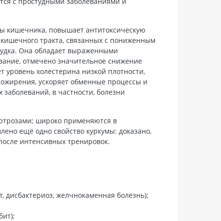
тся с простудными заболеваниями и
ы кишечника, повышает антитоксическую
о-кишечного тракта, связанных с пониженным
лудка. Она обладает выраженными
ование, отмечено значительное снижение
т уровень холестерина низкой плотности,
в ожирения, ускоряет обменные процессы и
заболеваний, в частности, болезни
артрозами; широко применяются в
лено ещё одно свойство куркумы: доказано,
после интенсивных тренировок.
т, дисбактериоз, желчнокаменная болезнь);
бит);