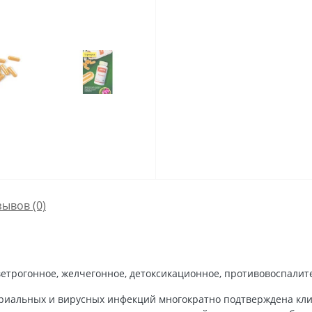
зывов (0)
 ветрогонное, желчегонное, детоксикационное, противовоспалит
ериальных и вирусных инфекций многократно подтверждена кл