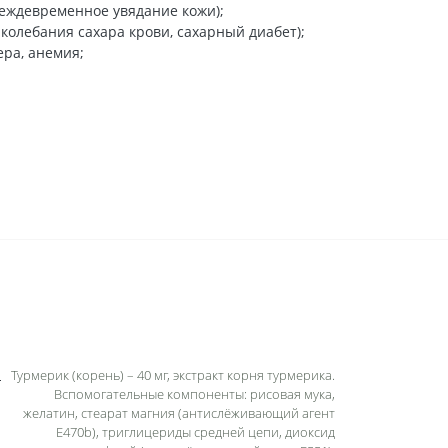
реждевременное увядание кожи);
колебания сахара крови, сахарный диабет);
ера, анемия;
Турмерик (корень) – 40 мг, экстракт корня турмерика.
Вспомогательные компоненты: рисовая мука,
желатин, стеарат магния (антислёживающий агент
E470b), триглицериды средней цепи, диоксид