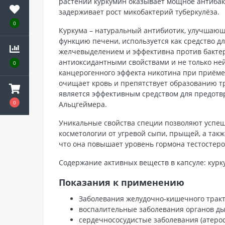
растении куркумин оказывает мощное антибак
задерживает рост микобактерий туберкулёза.
0
Куркума – натуральный антибиотик, улучша
функцию печени, используется как средство д
желчевыделением и эффективна против бактер
антиоксидантными свойствами и не только не
0
канцерогенного эффекта никотина при приёме 
очищает кровь и препятствует образованию тр
является эффективным средством для предотв
0
Альцгеймера.
Уникальные свойства специи позволяют успеш
косметологии от угревой сыпи, прыщей, а такж
что она повышает уровень гормона тестостер
Содержание активных веществ в капсуле: куркум
Показания к применению
Заболевания желудочно-кишечного тракта 
воспалительные заболевания органов дых
сердечнососудистые заболевания (атеро