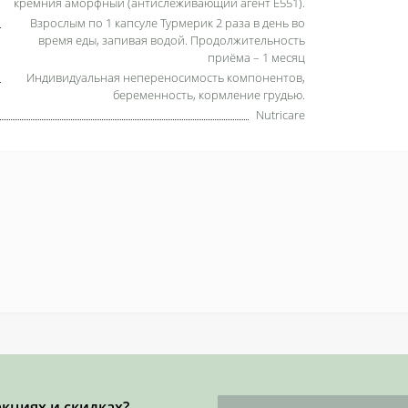
кремния аморфный (антислёживающий агент E551).
Взрослым по 1 капсуле Турмерик 2 раза в день во
время еды, запивая водой. Продолжительность
приёма – 1 месяц
Индивидуальная непереносимость компонентов,
беременность, кормление грудью.
Nutricare
акциях и скидках?