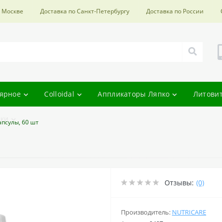
о Москве
Доставка по Санкт-Петербургу
Доставка по России
ярное
Colloidal
Аппликаторы Ляпко
Литови
ки
апсулы, 60 шт
Отзывы:
(0)
Производитель:
NUTRICARE