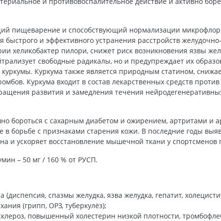
териальное и противовоспалительное действие и активно боре
ющий пищеварение и способствующий нормализации микрофлор
ля быстрого и эффективного устранения расстройств желудочн
ии хеликобактер пилори, снижет риск возникновения язвы же
йтрализует свободные радикалы, но и предупреждает их образ
куркумы. Куркума также является природным статином, снижае
омбов. Куркума входит в состав лекарственных средств проти
ращения развития и замедления течения нейродегенеративных 
но бороться с сахарным диабетом и ожирением, артритами и 
е в борьбе с признаками старения кожи. В последние годы выяв
она и ускоряет восстановление мышечной ткани у спортсменов 
ин – 50 мг / 160 % от РУСП.
(диспепсия, спазмы желудка, язва желудка, гепатит, холецисти
ания (грипп, ОРЗ, туберкулёз);
склероз, повышенный холестерин низкой плотности, тромбофле