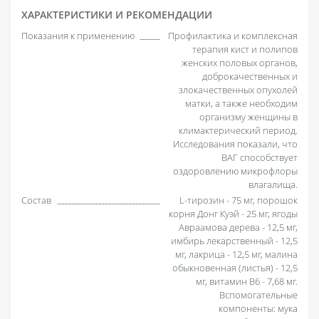
ХАРАКТЕРИСТИКИ И РЕКОМЕНДАЦИИ
Показания к применению
Профилактика и комплексная
терапия кист и полипов
женских половых органов,
доброкачественных и
злокачественных опухолей
матки, а также необходим
организму женщины в
климактерический период.
Исследования показали, что
ВАГ способствует
оздоровлению микрофлоры
влагалища.
Состав
L-тирозин - 75 мг, порошок
корня Донг Куэй - 25 мг, ягоды
Авраамова дерева - 12,5 мг,
имбирь лекарственный - 12,5
мг, лакрица - 12,5 мг, малина
обыкновенная (листья) - 12,5
мг, витамин В6 - 7,68 мг.
Вспомогательные
компоненты: мука