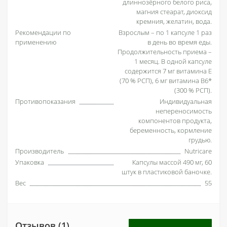
длиннозёрного белого риса,
магния стеарат, диоксид
кремния, желатин, вода.
Рекомендации по
Взрослым – по 1 капсуле 1 раз
применению
в день во время еды.
Продолжительность приема –
1 месяц. В одной капсуле
содержится 7 мг витамина Е
(70 % РСП), 6 мг витамина В6*
(300 % РСП).
Противопоказания
Индивидуальная
непереносимость
компонентов продукта,
беременность, кормление
грудью.
Производитель
Nutricare
Упаковка
Капсулы массой 490 мг, 60
штук в пластиковой баночке.
Вес
55
Отзывов (1)