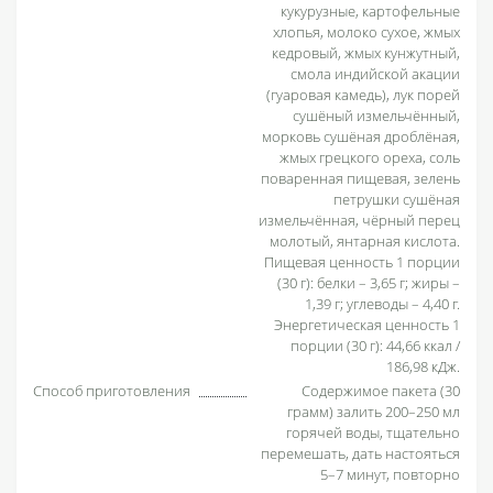
кукурузные, картофельные
хлопья, молоко сухое, жмых
кедровый, жмых кунжутный,
смола индийской акации
(гуаровая камедь), лук порей
сушёный измельчённый,
морковь сушёная дроблёная,
жмых грецкого ореха, соль
поваренная пищевая, зелень
петрушки сушёная
измельчённая, чёрный перец
молотый, янтарная кислота.
Пищевая ценность 1 порции
(30 г): белки – 3,65 г; жиры –
1,39 г; углеводы – 4,40 г.
Энергетическая ценность 1
порции (30 г): 44,66 ккал /
186,98 кДж.
Способ приготовления
Содержимое пакета (30
грамм) залить 200–250 мл
горячей воды, тщательно
перемешать, дать настояться
5–7 минут, повторно