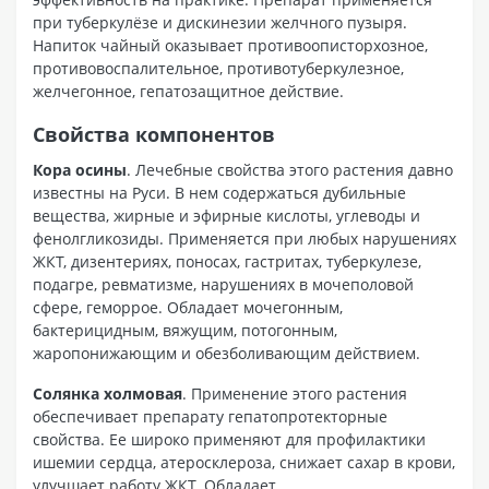
при туберкулёзе и дискинезии желчного пузыря.
Напиток чайный оказывает противоописторхозное,
противовоспалительное, противотуберкулезное,
желчегонное, гепатозащитное действие.
Свойства компонентов
Кора осины
. Лечебные свойства этого растения давно
известны на Руси. В нем содержаться дубильные
вещества, жирные и эфирные кислоты, углеводы и
фенолгликозиды. Применяется при любых нарушениях
ЖКТ, дизентериях, поносах, гастритах, туберкулезе,
подагре, ревматизме, нарушениях в мочеполовой
сфере, геморрое. Обладает мочегонным,
бактерицидным, вяжущим, потогонным,
жаропонижающим и обезболивающим действием.
Солянка холмовая
. Применение этого растения
обеспечивает препарату гепатопротекторные
свойства. Ее широко применяют для профилактики
ишемии сердца, атеросклероза, снижает сахар в крови,
улучшает работу ЖКТ. Обладает