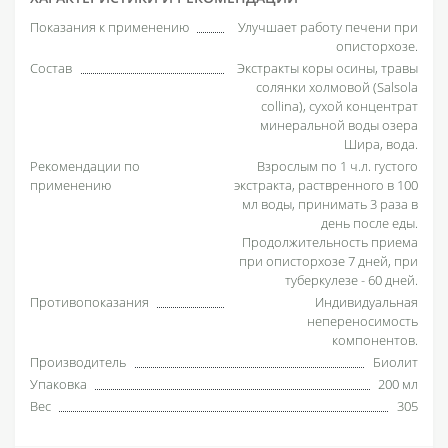
Показания к применению
Улучшает работу печени при
описторхозе.
Состав
Экстракты коры осины, травы
солянки холмовой (Salsola
collina), сухой концентрат
минеральной воды озера
Шира, вода.
Рекомендации по
Взрослым по 1 ч.л. густого
применению
экстракта, раствренного в 100
мл воды, принимать 3 раза в
день после еды.
Продолжительность приема
при описторхозе 7 дней, при
туберкулезе - 60 дней.
Противопоказания
Индивидуальная
непереносимость
компонентов.
Производитель
Биолит
Упаковка
200 мл
Вес
305