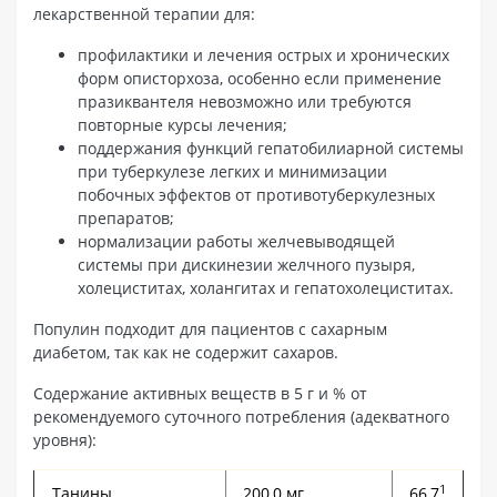
лекарственной терапии для:
профилактики и лечения острых и хронических
форм описторхоза, особенно если применение
празиквантеля невозможно или требуются
повторные курсы лечения;
поддержания функций гепатобилиарной системы
при туберкулезе легких и минимизации
побочных эффектов от противотуберкулезных
препаратов;
нормализации работы желчевыводящей
системы при дискинезии желчного пузыря,
холециститах, холангитах и гепатохолециститах.
Популин подходит для пациентов с сахарным
диабетом, так как не содержит сахаров.
Содержание активных веществ в 5 г и % от
рекомендуемого суточного потребления (адекватного
уровня):
1
Танины
200,0 мг
66,7