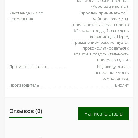
коры осины обыкновенной
(Populus tremula L.).
Рекомендации по
Взрослым принимать по 1
применению
чайной ложке (5 г),
предварительно растворив в
1/2 стакана воды, 1 раз в день
во время еды. Перед
применением рекомендуется
проконсультироваться с
врачом. Продолжительность
приёма: 30 дней.
Противопоказания
Индивидуальная
непереносимость
компонентов.
Производитель
Биолит
Отзывов (0)
Написать отзыв