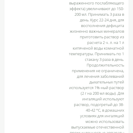
выраженного послабляющего
эффекта) увеличивают до 150-
200 мл. Принимать 3 раза в
день. Курс 22-24 дня, для
восполнения дефицита
жизненно важных минералов
приготовить раствор из
расчета 2 ч. л. на 1 л
кипяченой воды комнатной
температуры. Принимать по 1
стакану 3 раза в день.
Продолжительность
применения не ограничена,
для лечения заболеваний
дыхательных путей
используется 1%-ный раствор
(2 г на 200 мл воды). Для
ингаляций используют
раствор, подогретый до 38-
40-42 °С, в домашних
условиях для ингаляций
можно использовать
выпускаемые отечественной
промышленностью аппараты