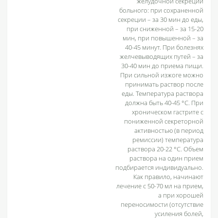
желудочной секреции
больного: при сохраненной
секреции – за 30 мин до еды,
при сниженной – за 15-20
мин, при повышенной – за
40-45 минут. При болезнях
желчевыводящих путей – за
30-40 мин до приема пищи.
При сильной изжоге можно
принимать раствор после
еды. Температура раствора
должна быть 40-45 °С. При
хроническом гастрите с
пониженной секреторной
активностью (в период
ремиссии) температура
раствора 20-22 °С. Объем
раствора на один прием
подбирается индивидуально.
Как правило, начинают
лечение с 50-70 мл на прием,
а при хорошей
переносимости (отсутствие
усиления болей,