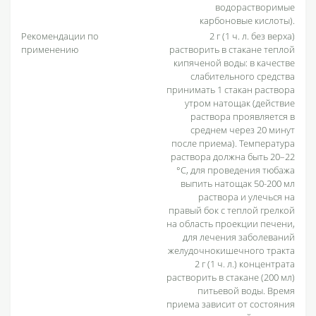
водорастворимые
карбоновые кислоты).
Рекомендации по
2 г (1 ч. л. без верха)
применению
растворить в стакане теплой
кипяченой воды: в качестве
слабительного средства
принимать 1 стакан раствора
утром натощак (действие
раствора проявляется в
среднем через 20 минут
после приема). Температура
раствора должна быть 20–22
°С, для проведения тюбажа
выпить натощак 50-200 мл
раствора и улечься на
правый бок с теплой грелкой
на область проекции печени,
для лечения заболеваний
желудочно­кишечного тракта
2 г (1 ч. л.) концентрата
растворить в стакане (200 мл)
питьевой воды. Время
приема зависит от состояния