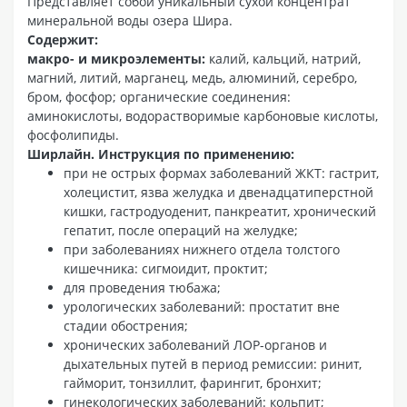
Представляет собой уникальный сухой концентрат
минеральной воды озера Шира.
Содержит:
макро- и микроэлементы:
калий, кальций, натрий,
магний, литий, марганец, медь, алюминий, серебро,
бром, фосфор; органические соединения:
аминокислоты, водорастворимые карбоновые кислоты,
фосфолипиды.
Ширлайн. Инструкция по применению:
при не острых формах заболеваний ЖКТ: гастрит,
холецистит, язва желудка и двенадцатиперстной
кишки, гастродуоденит, панкреатит, хронический
гепатит, после операций на желудке;
при заболеваниях нижнего отдела толстого
кишечника: сигмоидит, проктит;
для проведения тюбажа;
урологических заболеваний: простатит вне
стадии обострения;
хронических заболеваний ЛОР-органов и
дыхательных путей в период ремиссии: ринит,
гайморит, тонзиллит, фарингит, бронхит;
гинекологических заболеваний: кольпит;