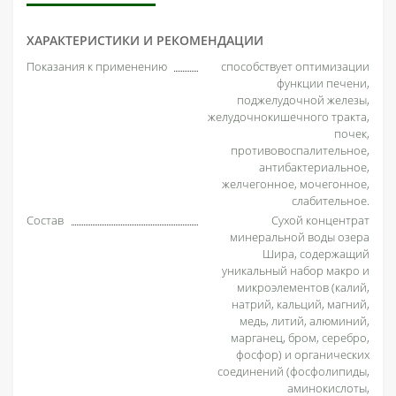
ХАРАКТЕРИСТИКИ И РЕКОМЕНДАЦИИ
Показания к применению
способствует оптимизации
функции печени,
поджелудочной железы,
желудочно­кишечного тракта,
почек,
противовоспалительное,
антибактериальное,
желчегонное, мочегонное,
слабительное.
Состав
Сухой концентрат
минеральной воды озера
Шира, содержащий
уникальный набор макро­ и
микроэлементов (калий,
натрий, кальций, магний,
медь, литий, алюминий,
марганец, бром, серебро,
фосфор) и органических
соединений (фосфолипиды,
аминокислоты,