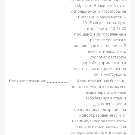
«Муссон». В зависимости от
используемой аппаратуры на
1 ингаляцию расходуется 5-
10-15 мл раствора. Курс
ингаляций – 12-15-20
процедур. Приготовленный
раствор хранится в
холодильнике в течение 4-5
дней, в гинекологии,
урологии растворы
ширлайна применяются
местно, способ применения
см. в инструкции.
Противопоказания
Желчнокаменная болезнь,
полипы желчного пузыря, все
вышеперечисленные
заболевания в стадии
декомпенсации и
обострения, подозрение на
новообразования или их
наличие, гиперреактивность
бронхов и индивидуальная
непереносимость ингаляций,