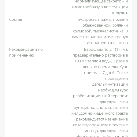
нормализующее секрето – и
кислотообразующие функции
желудка.
Состав
Экстракты пижмы, полыни
обыкновенной, солянки
холмовой, тысячелистника. В
качестве наполнителя гранул
используется глюкоза
Рекомендации по
Взрослым по 2 г (1 ч.л.),
применению
предварительно растворив в
100 мл теплой воды, 3 раза в
день во время еды. Курс
приема – 7 дней. После
проведения
дегельминтизации
необходим курс
реабилитационной терапии:
для улучшения
функционального состояния
желудочно-кишечного тракта
рекомендуется назначение
сока подорожника в течение
месяца, для улучшения
функции гепатобилиарной