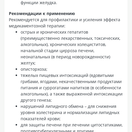
функции желудка.
Рекомендации к применению
Рекомендуется для профилактики и усиления эффекта
медикаментозной терапии:
острых и хронических гепатитов
(преимущественно лекарственных, токсических,
алкогольных), хронических холециститов,
начальной стадии цирроза печени,
неонатальных (в период новорожденности)
желтух;
описторхоза;
тяжелых пищевых интоксикаций (ядовитыми
грибами, ягодами, некачественными продуктами
питания и суррогатами напитков (в особенности
алкогольных), а также выраженной интоксикации
другого генеза;
нарушений липидного обмена – для снижения
уровня холестерина и нормализации липидных
показателей крови;
для защиты печени при лечении цитостатиками,
противотуберкулезными и другими