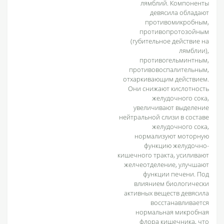
лямблий. Компоненты
девясила обладают
противомикробным,
противопротозойным
(губительное действие на
лямблии),
противогельминтным,
противовоспалительным,
отхаркивающим действием.
Они снижают кислотность
желудочного сока,
увеличивают выделение
нейтральной слизи в составе
желудочного сока,
нормализуют моторную
функцию желудочно-
кишечного тракта, усиливают
желчеотделение, улучшают
функции печени. Под
влиянием биологически
активных веществ девясила
восстанавливается
нормальная микробная
флора кишечника, что