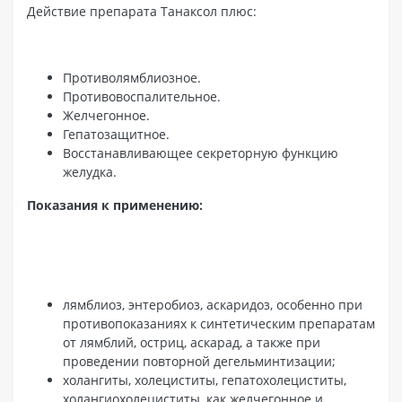
Действие препарата Танаксол плюс:
Противолямблиозное.
Противовоспалительное.
Желчегонное.
Гепатозащитное.
Восстанавливающее секреторную функцию
желудка.
Показания к применению:
лямблиоз, энтеробиоз, аскаридоз, особенно при
противопоказаниях к синтетическим препаратам
от лямблий, остриц, аскарад, а также при
проведении повторной дегельминтизации;
холангиты, холециститы, гепатохолециститы,
холангиохолециститы, как желчегонное и