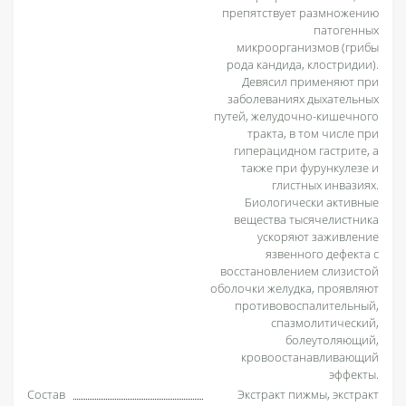
препятствует размножению
патогенных
микроорганизмов (грибы
рода кандида, клостридии).
Девясил применяют при
заболеваниях дыхательных
путей, желудочно-кишечного
тракта, в том числе при
гиперацидном гастрите, а
также при фурункулезе и
глистных инвазиях.
Биологически активные
вещества тысячелистника
ускоряют заживление
язвенного дефекта с
восстановлением слизистой
оболочки желудка, проявляют
противовоспалительный,
спазмолитический,
болеутоляющий,
кровоостанавливающий
эффекты.
Состав
Экстракт пижмы, экстракт