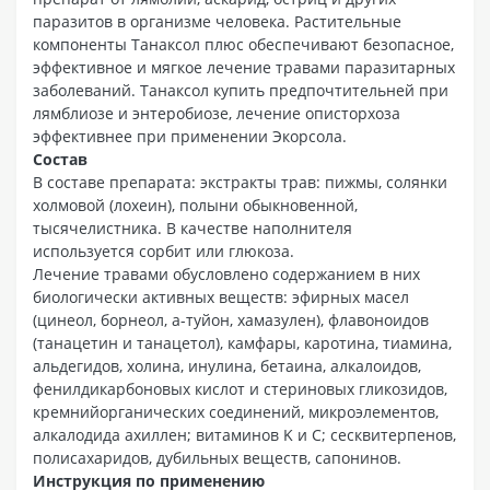
паразитов в организме человека. Растительные
компоненты Танаксол плюс обеспечивают безопасное,
эффективное и мягкое лечение травами паразитарных
заболеваний. Танаксол купить предпочтительней при
лямблиозе и энтеробиозе, лечение описторхоза
эффективнее при применении Экорсола.
Состав
В составе препарата: экстракты трав: пижмы, солянки
холмовой (лохеин), полыни обыкновенной,
тысячелистника. В качестве наполнителя
используется сорбит или глюкоза.
Лечение травами обусловлено содержанием в них
биологически активных веществ: эфирных масел
(цинеол, борнеол, а-туйон, хамазулен), флавоноидов
(танацетин и танацетол), камфары, каротина, тиамина,
альдегидов, холина, инулина, бетаина, алкалоидов,
фенилдикарбоновых кислот и стериновых гликозидов,
кремнийорганических соединений, микроэлементов,
алкалодида ахиллен; витаминов K и C; сесквитерпенов,
полисахаридов, дубильных веществ, сапонинов.
Инструкция по применению