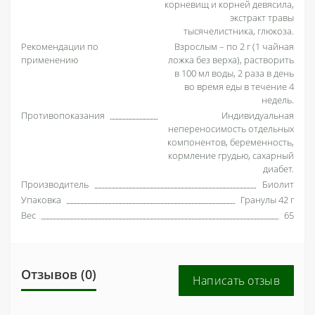
корневищ и корней девясила,
экстракт травы
тысячелистника, глюкоза.
Рекомендации по
Взрослым – по 2 г (1 чайная
применению
ложка без верха), растворить
в 100 мл воды, 2 раза в день
во время еды в течение 4
недель.
Противопоказания
Индивидуальная
непереносимость отдельных
компонентов, беременность,
кормление грудью, сахарный
диабет.
Производитель
Биолит
Упаковка
Гранулы 42 г
Вес
65
Отзывов (0)
Написать отзыв