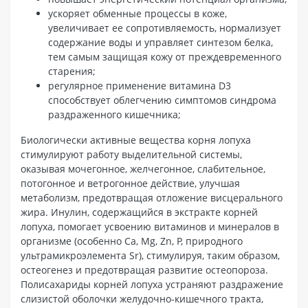
ускоряет обменные процессы в коже,
увеличивает ее сопротивляемость, нормализует
содержание воды и управляет синтезом белка,
тем самым защищая кожу от преждевременного
старения;
регулярное применение витамина D3
способствует облегчению симптомов синдрома
раздраженного кишечника;
Биологически активные вещества корня лопуха
стимулируют работу выделительной системы,
оказывая мочегонное, желчегонное, слабительное,
потогонное и ветрогонное действие, улучшая
метаболизм, предотвращая отложение висцерального
жира. Инулин, содержащийся в экстракте корней
лопуха, помогает усвоению витаминов и минералов в
организме (особенно Ca, Mg, Zn, P, природного
ультрамикроэлемента Sr), стимулируя, таким образом,
остеогенез и предотвращая развитие остеопороза.
Полисахариды корней лопуха устраняют раздражение
слизистой оболочки желудочно-кишечного тракта,