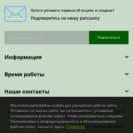
Хотите узнавать первым об акциях и скидках?
Подпишитесь на нашу рассылку
Подписаться
Информация
Время работы
Наши контакты
Мы используем файлы cookies для улучшения работы сайта.
Оставаясь на нашем сайте, вы соглашаетесь с условиями
2023 Copyright ArgoW.ru. Не является публичной офертой (ст.437 ГК
использования файлов cookies. Чтобы ознакомиться с нашими
РФ).
Положениями о конфиденциальности и об использовании
файлов cookie, нажмите здесь.
Подробнее
ИП Крючков Андрей Александрович, ОГРНИП 309774632000072