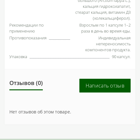
большого (Arctium lappa L.),
кальция гидроксиапатит,
стеарат кальция, витамин Д3
(холекальциферол).
Рекомендации по
Взрослым по 1 капсуле 1–2
применению
раза в день во время еды.
Противопоказания
Индивидуальная
непереносимость
компонентов продукта.
Упаковка
90 капсул.
Отзывов (0)
Написать отзыв
Нет отзывов об этом товаре.