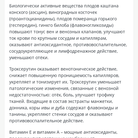
Биологически активные вещества плодов каштана
конского (аэсцин), виноградных косточек
(проантоцианидины), плодов померанца горького
(геспередин), гинкго билоба (флавоногликозиды)
повышают тонус вен и венозных клапанов, улучшают
ток крови по крупным сосудам и капиллярам,
оказывают антиоксидантное, противовоспалительное,
сосудоукрепляющее и лимфодренажное действие,
уменьшают отёки.
Троксерутин оказывает венотоническое действие,
снижает повышенную проницаемость капилляров,
укрепляет и тонизирует их. Троксерутин уменьшает
патологические изменения, связанные с венозной
недостаточностью: отёк, боль, улучшает трофику
тканей. Входящие в состав экстракты манжетки,
донника, коры ивы и дуба содержат флавоноиды и
танины, укрепляют стенки сосудов и оказывают
противовоспалительное действие.
Витамин Е и витамин А – мощные антиоксиданты,