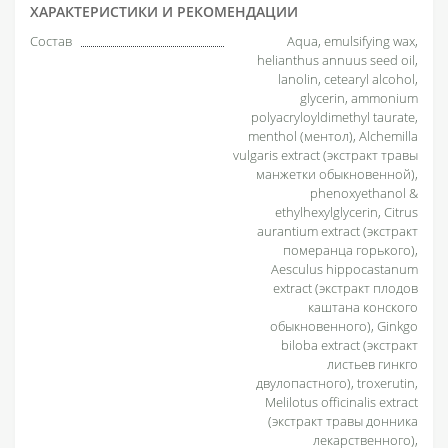
ХАРАКТЕРИСТИКИ И РЕКОМЕНДАЦИИ
Состав
Aqua, emulsifying wax,
helianthus annuus seed oil,
lanolin, cetearyl alcohol,
glycerin, ammonium
polyacryloyldimethyl taurate,
menthol (ментол), Alchemilla
vulgaris extract (экстракт травы
манжетки обыкновенной),
phenoxyethanol &
ethylhexylglycerin, Citrus
aurantium extract (экстракт
померанца горького),
Aesculus hippocastanum
extract (экстракт плодов
каштана конского
обыкновенного), Ginkgo
biloba extract (экстракт
листьев гинкго
двулопастного), troxerutin,
Melilotus officinalis extract
(экстракт травы донника
лекарственного),