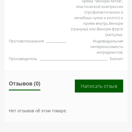
крема "Венорм Актив",
эластической компрессии
(профилактических и
лечебных чулок и колгот) и
приём внутрь Венорм
(гранулы) или Венорм-форте
(капсулы).
Противопоказания
Индивидуальная
непереносимость
ингредиентов.
Производитель
Биолит
Отзывов (0)
Написать отзыв
Нет отзывов об этом товаре.