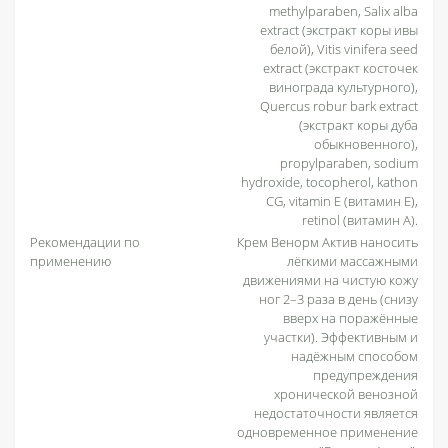
methylparaben, Salix alba
extract (экстракт коры ивы
белой), Vitis vinifera seed
extract (экстракт косточек
винограда культурного),
Quercus robur bark extract
(экстракт коры дуба
обыкновенного),
propylparaben, sodium
hydroxide, tocopherol, kathon
CG, vitamin E (витамин Е),
retinol (витамин А).
Рекомендации по
Крем Венорм Актив наносить
применению
лёгкими массажными
движениями на чистую кожу
ног 2–3 раза в день (снизу
вверх на поражённые
участки). Эффективным и
надёжным способом
предупреждения
хронической венозной
недостаточности является
одновременное применение