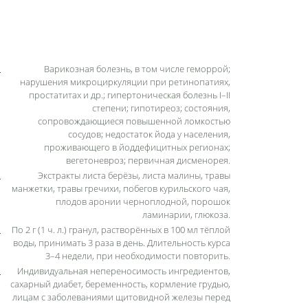
Варикозная болезнь, в том числе геморрой;
нарушения микроциркуляции при ретинопатиях,
простатитах и др.; гипертоническая болезнь I–II
степени; гипотиреоз; состояния,
сопровождающиеся повышенной ломкостью
сосудов; недостаток йода у населения,
проживающего в йоддефицитных регионах;
вегетоневроз; первичная дисменорея.
Экстракты листа берёзы, листа малины, травы
манжетки, травы гречихи, побегов курильского чая,
плодов аронии черноплодной, порошок
ламинарии, глюкоза.
По 2 г (1 ч. л.) гранул, растворённых в 100 мл тёплой
воды, принимать 3 раза в день. Длительность курса
3–4 недели, при необходимости повторить.
Индивидуальная непереносимость ингредиентов,
сахарный диабет, беременность, кормление грудью,
лицам с заболеваниями щитовидной железы перед