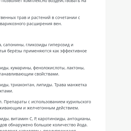
 позволяет комплексно воздействовать на
венных трав и растений в сочетании с
варикозного расширения вен.
, сапонины, гликозиды гиперозид и
истья берёзы применяются как эффективное
иды, кумарины, фенолокислоты, лактоны,
станавливающим свойствами.
иды, триаконтан, липиды. Трава манжетка
ктами.
ол. Препараты с использованием курильского
ркивающим и желчегонным действием.
иды, витамин С, Р, каротиноиды, антоцианы,
лодов обнаружено большое количество йода.
крепляют капилляры, предупреждают