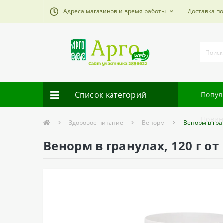
Адреса магазинов и время работы
Доставка п
Список категорий
Попул
Новин
Здоровое питание
Венорм
Венорм в гран
Венорм в гранулах, 120 г от