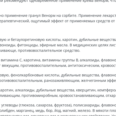
ачи рекомендуют одновременное применение крема Венорм, что
о применение гранул Венорм на сорбите. Применение лекарст
рапевтический, ощутимый эффект от применяемых средств от 
вую и бетаулоретиновую кислоты, каротин, дубильные вещества
флавоноиды, фитонциды, эфирные масла. В медицинских целях л
кивающе, противовоспалительное средство.
витамина С, каротина, витамины группы В, алкалоиды, флавоно
т вяжущим, противовоспалительным, антитоксическим, кровоо
овую, фенолкарбоновые кислоты, дубильные вещества, флавоно
противовоспалительным, ранозаживляющим, желчегонным эффе
 каротин, алкалоиды, дубильные вещества, кверцитин, кемпфер
оливающим, противомикробным, кровоостанавливающим, отха
глеводы (глюкоза, сахароза, фруктоза), полисахариды, флавоно
либден, марганец, медь, бор, йод, магний, железо. В мякоти п
гипотензивными, мочегонными и желчегонными свойствами. У