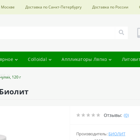
о Москве
Доставка по Санкт-Петербургу
Доставка по России
ярное
Colloidal
Аппликаторы Ляпко
Литови
ки
улах, 120 г
 Биолит
Отзывы:
(0)
Производитель:
БИОЛИТ