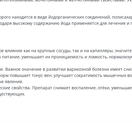
орого находится в виде йодорганических соединений, полисаха
годаря высокому содержанию йода применяется для лечения и 
е влияние как на крупные сосуды, так и на капилляры, значит
их питание, уменьшает их проницаемость и ломкость, нормализ
е. Важное значение в развитии варикозной болезни имеет сниже
рм повышает тонус вен, улучшает сократимость мышечных вол
ые явления.
кие свойства. Препарат снимает воспаление, отёки, уменьшае
ществующих.