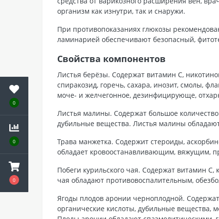
средства от варикозного расширения вен, вр
организм как изнутри, так и снаружи.
При противопоказаниях глюкозы рекомендован
ламинарией обеспечивают безопасный, фитоте
Свойства компонентов
Листья берёзы. Содержат витамин С, никотино
спиракозид, горечь, сахара, инозит, смолы, 
моче- и желчегонное, дезинфицирующе, отхар
0
Листья малины. Содержат большое количество 
дубильные вещества. Листья малины обладаю
Трава манжетка. Содержит стероиды, аскорбин
0
обладает кровоостанавливающим, вяжущим, 
Побеги курильского чая. Содержат витамин С,
чая обладают противовоспалительным, обезб
0
Ягоды плодов аронии черноплодной. Содержат у
органические кислоты, дубильные вещества, мо
Плоды аронии обладают спазмолитическими, 