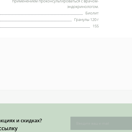
применением проконсультироваться с врачом-
эндокринологом.
Биолит
Гранулы 120 г
155
акциях и скидках?
ссылку