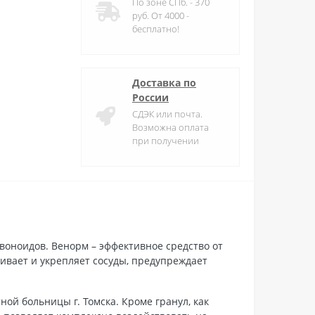
По зоне СПб. - 370
руб. От 4000 -
бесплатно!
Доставка по
России
СДЭК или почта.
Возможна оплата
при получении
оноидов. Венорм – эффективное средство от
ливает и укрепляет сосуды, предупреждает
й больницы г. Томска. Кроме гранул, как