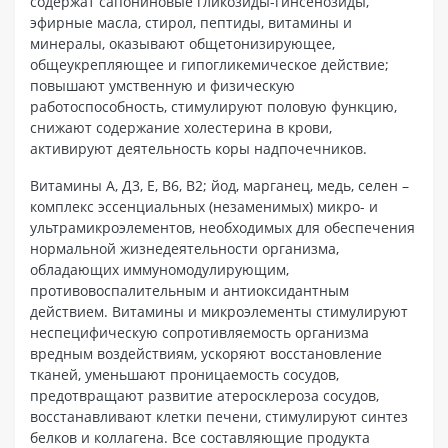
содержат сапониновые гликозиды-гинсенозиды,
эфирные масла, стирол, пептиды, витамины и
минералы, оказывают общетонизирующее,
общеукрепляющее и гипогликемическое действие;
повышают умственную и физическую
работоспособность, стимулируют половую функцию,
снижают содержание холестерина в крови,
активируют деятельность коры надпочечников.
Витамины А, Д3, Е, В6, В2; йод, марганец, медь, селен –
комплекс эссенциальных (незаменимых) микро- и
ультрамикроэлементов, необходимых для обеспечения
нормальной жизнедеятельности организма,
обладающих иммуномодулирующим,
противовоспалительным и антиоксидантным
действием. Витамины и микроэлементы стимулируют
неспецифическую сопротивляемость организма
вредным воздействиям, ускоряют восстановление
тканей, уменьшают проницаемость сосудов,
предотвращают развитие атеросклероза сосудов,
восстанавливают клетки печени, стимулируют синтез
белков и коллагена. Все составляющие продукта