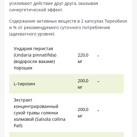
усиливают действие друг друга, оказывая
синергетический эффект.
Содержание активных веществ в 2 капсулах Тиреобиол
и % от рекомендуемого суточного потребления
(адекватного уровня):
Ундария перистая
(Undaria pinnatifida)
220,0
-
(водоросли вакаме)
мг
порошок
200,0
-
L-тирозин
мг
Экстракт
концентрированный
200,0
-
сухой травы солянки
мг
холмовой (Salsola collina
Pall)