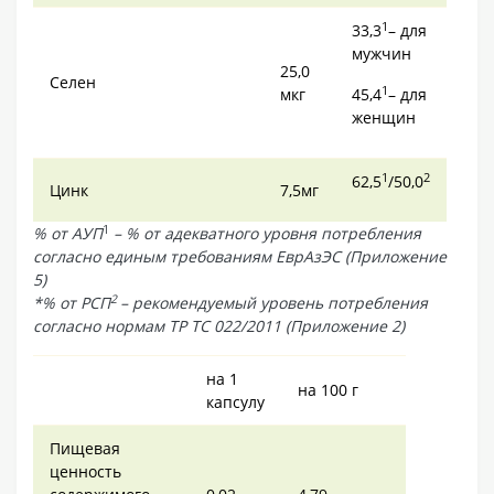
1
33,3
– для
мужчин
25,0
Селен
1
мкг
45,4
– для
женщин
1
2
62,5
/50,0
Цинк
7,5мг
1
% от АУП
– % от адекватного уровня потребления
согласно единым требованиям ЕврАзЭС (Приложение
5)
2
*% от РСП
– рекомендуемый уровень потребления
согласно нормам ТР ТС 022/2011 (Приложение 2)
на 1
на 100 г
капсулу
Пищевая
ценность