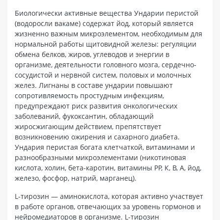
Биологически активные вещества Ундарии перистой
(водоросли вакаме) содержат йод, который является
жизненно важным микроэлементом, необходимым для
нормальной работы щитовидной железы: регуляции
обмена белков, жиров, углеводов и энергии в
организме, деятельности головного мозга, сердечно-
сосудистой и нервной систем, половых и молочных
желез. Лигнаны в составе ундарии повышают
сопротивляемость простудным инфекциям,
предупреждают риск развития онкологических
заболеваний, фукоксантин, обладающий
жиросжигающим действием, препятствует
возникновению ожирения и сахарного диабета.
Ундария перистая богата клетчаткой, витаминами и
разнообразными микроэлементами (никотиновая
кислота, холин, бета-каротин, витамины РР, К, В, А, йод,
железо, фосфор, натрий, марганец).
L-тирозин — аминокислота, которая активно участвует
в работе органов, отвечающих за уровень гормонов и
нейромедиаторов в организме. L-тирозин