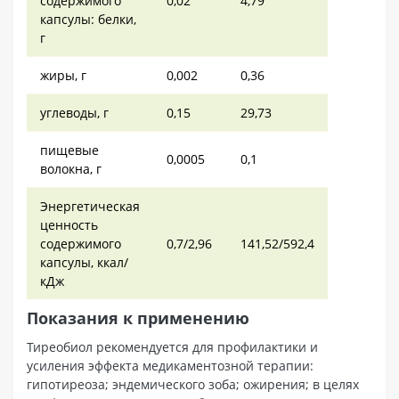
содержимого
0,02
4,79
капсулы: белки,
г
жиры, г
0,002
0,36
углеводы, г
0,15
29,73
пищевые
0,0005
0,1
волокна, г
Энергетическая
ценность
содержимого
0,7/2,96
141,52/592,4
капсулы, ккал/
кДж
Показания к применению
Тиреобиол рекомендуется для профилактики и
усиления эффекта медикаментозной терапии:
гипотиреоза; эндемического зоба; ожирения; в целях