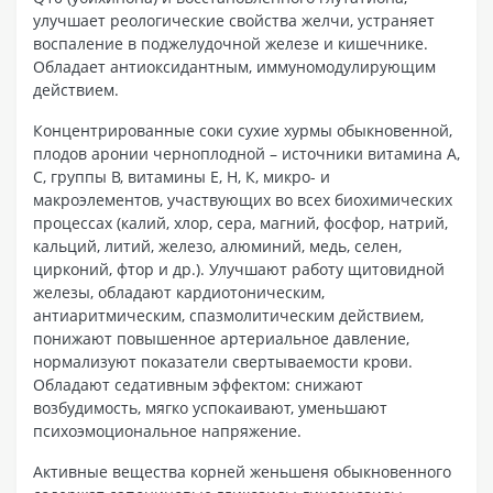
улучшает реологические свойства желчи, устраняет
воспаление в поджелудочной железе и кишечнике.
Обладает антиоксидантным, иммуномодулирующим
действием.
Концентрированные соки сухие хурмы обыкновенной,
плодов аронии черноплодной – источники витамина А,
С, группы В, витамины Е, Н, К, микро- и
макроэлементов, участвующих во всех биохимических
процессах (калий, хлор, сера, магний, фосфор, натрий,
кальций, литий, железо, алюминий, медь, селен,
цирконий, фтор и др.). Улучшают работу щитовидной
железы, обладают кардиотоническим,
антиаритмическим, спазмолитическим действием,
понижают повышенное артериальное давление,
нормализуют показатели свертываемости крови.
Обладают седативным эффектом: снижают
возбудимость, мягко успокаивают, уменьшают
психоэмоциональное напряжение.
Активные вещества корней женьшеня обыкновенного