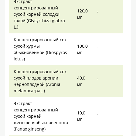
Экстракт
концентрированный
120,0
-
сухой корней солодки
мг
голой (Glycyrrhiza glabra
L.)
Концентрированный сок
сухой хурмы
100,0
-
обыкновенной (Diospyros
мг
lotus)
Концентрированный сок
сухой плодов аронии
40,0
-
черноплодной (Aronia
мг
melanocarpaL.)
Экстракт
концентрированный
10,0
-
сухой корней
мг
женьшеняобыкновенного
(Panax ginseng)