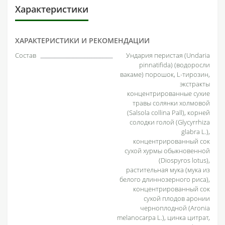
Характеристики
ХАРАКТЕРИСТИКИ И РЕКОМЕНДАЦИИ
Состав
Ундария перистая (Undaria
pinnatifida) (водоросли
вакаме) порошок, L-тирозин,
экстракты
концентрированные сухие
травы солянки холмовой
(Salsola collina Pall), корней
солодки голой (Glycyrrhiza
glabra L.),
концентрированный сок
сухой хурмы обыкновенной
(Diospyros lotus),
растительная мука (мука из
белого длиннозерного риса),
концентрированный сок
сухой плодов аронии
черноплодной (Aronia
melanocarpa L.), цинка цитрат,