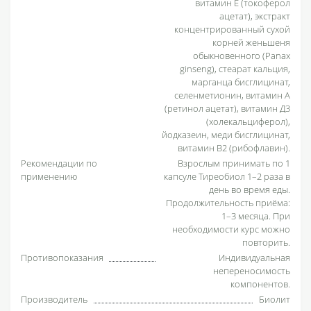
витамин Е (токоферол
ацетат), экстракт
концентрированный сухой
корней женьшеня
обыкновенного (Panax
ginseng), стеарат кальция,
марганца бисглицинат,
селенметионин, витамин А
(ретинол ацетат), витамин Д3
(холекальциферол),
йодказеин, меди бисглицинат,
витамин В2 (рибофлавин).
Рекомендации по
Взрослым принимать по 1
применению
капсуле Тиреобиол 1–2 раза в
день во время еды.
Продолжительность приёма:
1–3 месяца. При
необходимости курс можно
повторить.
Противопоказания
Индивидуальная
непереносимость
компонентов.
Производитель
Биолит