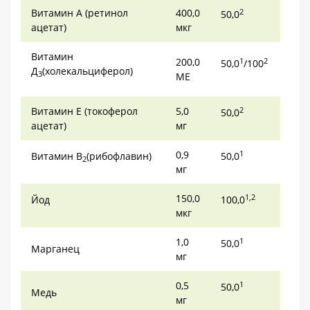
Витамин А (ретинол
400,0
2
50,0
ацетат)
мкг
Витамин
200,0
1
2
50,0
/100
Д
(холекальциферол)
3
МЕ
Витамин Е (токоферол
5,0
2
50,0
ацетат)
мг
0,9
1
Витамин В
(рибофлавин)
50,0
2
мг
150,0
1,2
​Йод
100,0
мкг
1,0
1
50,0
Марганец
мг
0,5
1
50,0
Медь
мг