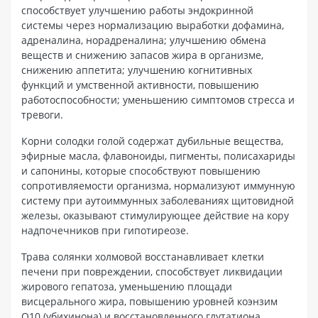
способствует улучшению работы эндокринной
системы через нормализацию выработки дофамина,
адреналина, норадреналина; улучшению обмена
веществ и снижению запасов жира в организме,
снижению аппетита; улучшению когнитивных
функций и умственной активности, повышению
работоспособности; уменьшению симптомов стресса и
тревоги.
Корни солодки голой содержат дубильные вещества,
эфирные масла, флавоноиды, пигменты, полисахариды
и сапонины, которые способствуют повышению
сопротивляемости организма, нормализуют иммунную
систему при аутоиммунных заболеваниях щитовидной
железы, оказывают стимулирующее действие на кору
надпочечников при гипотиреозе.
Трава солянки холмовой восстанавливает клетки
печени при повреждении, способствует ликвидации
жирового гепатоза, уменьшению площади
висцерального жира, повышению уровней коэнзим
Q10 (убихинона) и восстановленного глутатиона,