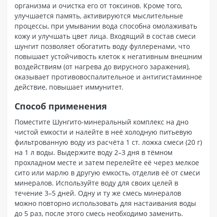
организма и очистка его от токсинов. Кроме того,
улучшается память, активируются мыслительные
процессы, при умывании вода способна омолаживать
кожу и улучшать цвет лица. Входящий в состав смеси
шунгит позволяет обогатить воду фуллеренами, что
повышает устойчивость клеток к негативным внешним
воздействиям (от нагрева до вирусного заражения),
оказывает противовоспалительное и антигистаминное
действие, повышает иммунитет.
Способ применения
Поместите Шунгито-минеральный комплекс на дно
чистой емкости и налейте в неё холодную питьевую
фильтрованную воду из расчёта 1 ст. ложка смеси (20 г)
на 1 л воды. Выдержите воду 2–3 дня в тёмном
прохладном месте и затем перелейте её через мелкое
сито или марлю в другую емкость, отделив её от смеси
минералов. Используйте воду для своих целей в
течение 3–5 дней. Одну и ту же смесь минералов
можно повторно использовать для настаивания воды
до 5 раз, после этого смесь необходимо заменить.