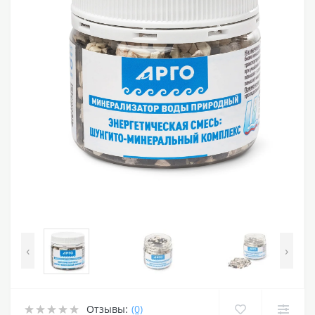
‹
›
Отзывы:
(0)