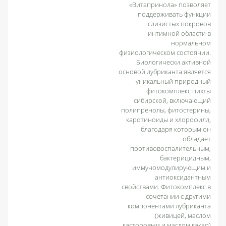
«Витапринола» позволяет
поддерживать функции
слизистых покровов
интимной области в
нормальном
физиологическом состоянии.
Биологически активной
основой лубриканта является
уникальный природный
фитокомплекс пихты
сибирской, включающий
полипренолы, фитостерины,
каротиноиды и хлорофилл,
благодаря которым он
обладает
противовоспалительным,
бактерицидным,
иммуномодулирующим и
антиоксидантным
свойствами. Фитокомплекс в
сочетании с другими
компонентами лубриканта
(живицей, маслом
касторовым и маслом какао)