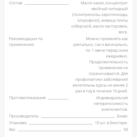
Состав
Масло какао, концентрат
хвойный липидный
(полипренолы, каротиноиды,
хлорофилл), живица пихты
сибирской, масло касторовое,
воск.
Рекомендации по
Можно применять как
применению
ректально, так и вагинально,
по 1 свече перед сном
ежедневно.
Продолжительность
применения не
ограничивается. Для
профилактики заболеваний
желательны курсы не менее 2
раз в год в течение 10 дней.
Противопоказания
Индивидуальная
непереносимость
компонентов.
Производитель
Биакс
Упаковка
10 шт. в блистере.
Вес
50