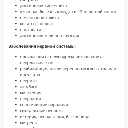
дискинезии кишечника
язвенная болезнь желудка и 12-перстной кишки
печеночная колика
колиты (запоры)
панкреатит.
дискинезии желчного пузыря
Заболевания нервной системы:
проявления остеохондроза позвоночника
неврологические
реабилитация после черепно-мозговых травм и
инсультов
невриты
люмбаго
миастения
невралгии
спастические параличи
сексуальные неврозы
истерия, неврастения, бессонница
мигрень