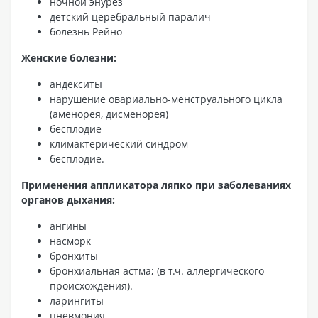
ночной энурез
детский церебральный паралич
болезнь Рейно
Женские болезни:
андекситы
нарушение овариально-менструального цикла
(аменорея, дисменорея)
бесплодие
климактерический синдром
бесплодие.
Применения аппликатора ляпко при заболеваниях
органов дыхания:
ангины
насморк
бронхиты
бронхиальная астма; (в т.ч. аллергического
происхождения).
ларингиты
пневмония