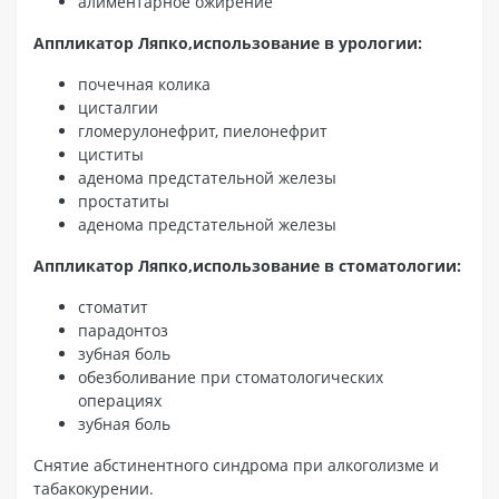
алиментарное ожирение
Аппликатор Ляпко,использование в урологии:
почечная колика
цисталгии
гломерулонефрит, пиелонефрит
циститы
аденома предстательной железы
простатиты
аденома предстательной железы
Аппликатор Ляпко,использование в стоматологии:
стоматит
парадонтоз
зубная боль
обезболивание при стоматологических
операциях
зубная боль
Снятие абстинентного синдрома при алкоголизме и
табакокурении.