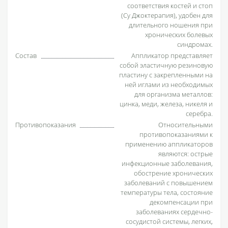
соответствия костей и стоп
(Су Джок­терапия), удобен для
длительного ношения при
хронических болевых
синдромах.
Состав
Аппликатор представляет
собой эластичную резиновую
пластину c закрепленными на
ней иглами из необходимых
для организма металлов:
цинка, меди, железа, никеля и
серебра.
Противопоказания
Относительными
противопоказаниями к
применению аппликаторов
являются: острые
инфекционные заболевания,
обострение хронических
заболеваний с повышением
температуры тела, состояние
декомпенсации при
заболеваниях сердечно-
сосудистой системы, легких,