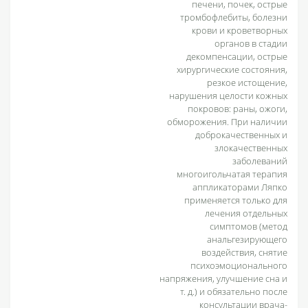
печени, почек, острые
тромбофлебиты, болезни
крови и кроветворных
органов в стадии
декомпенсации, острые
хирургические состояния,
резкое истощение,
нарушения целости кожных
покровов: раны, ожоги,
обморожения. При наличии
доброкачественных и
злокачественных
заболеваний
многоигольчатая терапия
аппликаторами Ляпко
применяется только для
лечения отдельных
симптомов (метод
анальгезирующего
воздействия, снятие
психоэмоционального
напряжения, улучшение сна и
т. д.) и обязательно после
консультации врача-