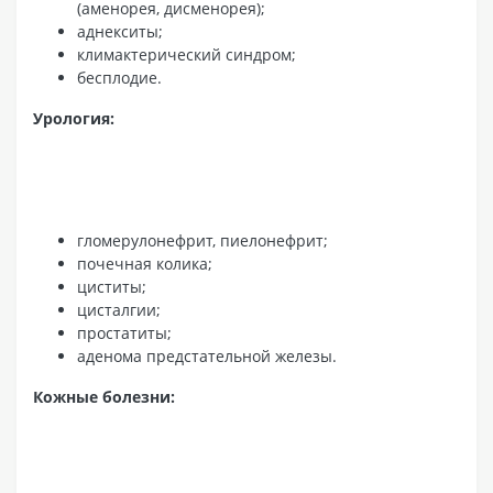
(аменорея, дисменорея);
аднекситы;
климактерический синдром;
бесплодие.
Урология:
гломерулонефрит, пиелонефрит;
почечная колика;
циститы;
цисталгии;
простатиты;
аденома предстательной железы.
Кожные болезни: