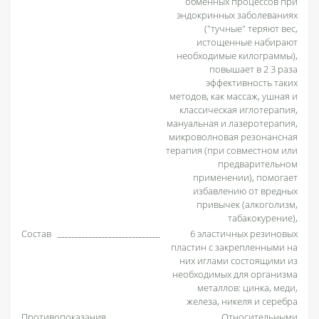
обменных процессов при
эндокринных заболеваниях
("тучные" теряют вес,
истощенные набирают
необходимые килограммы),
повышает в 2 3 раза
эффективность таких
методов, как массаж, ушная и
классическая иглотерапия,
мануальная и лазеротерапия,
микроволновая резонансная
терапия (при совместном или
предварительном
применении), помогает
избавлению от вредных
привычек (алкоголизм,
табакокурение),
Состав
6 эластичных резиновых
пластин с закрепленными на
них иглами состоящими из
необходимых для организма
металлов: цинка, меди,
железа, никеля и серебра
Противопоказания
Относительными