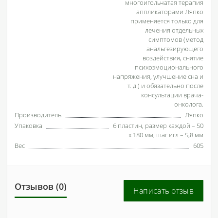
многоигольчатая терапия
аппликаторами Ляпко
применяется только для
лечения отдельных
симптомов (метод
анальгезирующего
воздействия, снятие
психоэмоционального
напряжения, улучшение сна и
т. д.) и обязательно после
консультации врача-
онколога.
Производитель
Ляпко
Упаковка
6 пластин, размер каждой – 50
х 180 мм, шаг игл – 5,8 мм
Вес
605
Отзывов (0)
Написать отзыв