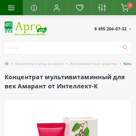
0
8 495 266-07-32
Косметика и уход за кожей
Антивозрастные средства
Конце
Концентрат мультивитаминный для
век Амарант от Интеллект-К