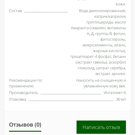
кожи.
Состав
Вода деионизированная,
каприк/каприлик
триглицериды, масло
Амаранта (сквален, витамины
А, Д, группы В, фитин,
фитостеролы,
микроэлементы, лизин,
жирные кислоты),
трицетеарет-4 фосфат, бетаин
(экстракт свеклы), аскорбил
гликозид, цитрат серебра,
экстракт арники.
Рекомендации по
Наносить на очищенную и
применению
увлажнённую кожу век.
Производитель
Интеллект-К
Упаковка
30 мл
Отзывов (0)
Написать отзыв