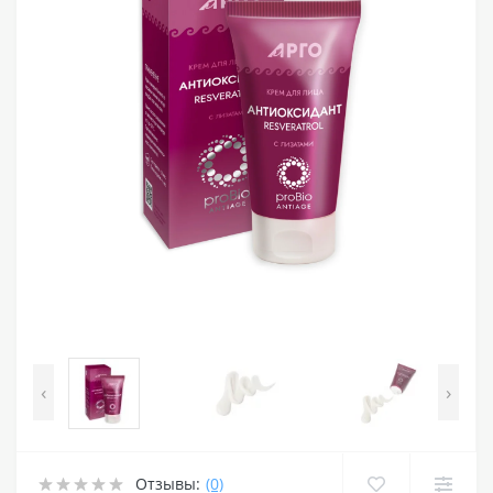
‹
›
Отзывы:
(0)