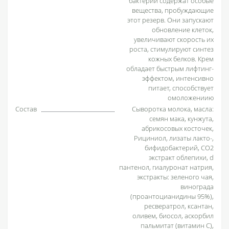
бактерий содержат особые
вещества, пробуждающие
этот резерв. Они запускают
обновление клеток,
увеличивают скорость их
роста, стимулируют синтез
кожных белков. Крем
обладает быстрым лифтинг-
эффектом, интенсивно
питает, способствует
омоложениию
Состав
Сыворотка молока, масла:
семян мака, кунжута,
абрикосовых косточек,
Рициниол, лизаты лакто-,
бифидобактерий, СО2
экстракт облепихи, d
пантенол, гиалуронат натрия,
экстракты: зеленого чая,
винограда
(проантоцианидины 95%),
ресвератрол, ксантан,
оливем, биосол, аскорбил
пальмитат (витамин С),