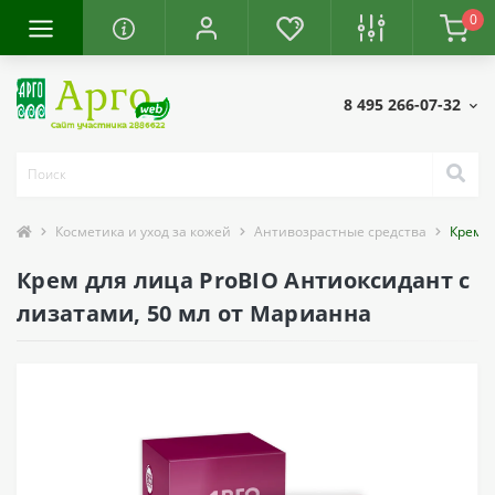
0
8 495 266-07-32
Косметика и уход за кожей
Антивозрастные средства
Крем д
Крем для лица ProBIO Антиоксидант с
лизатами, 50 мл от Марианна