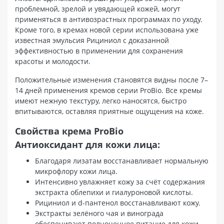
проблемной, зрелой и увядающей кожей, могут
применяться в антивозрастных программах по уходу.
Кроме того, в кремах новой серии использована уже
известная эмульсия Рициниол с доказанной
эффективностью в применении для сохранения
красоты и молодости.
Положительные изменения становятся видны после 7–
14 дней применения кремов серии ProBio. Все кремы
имеют нежную текстуру, легко наносятся, быстро
впитываются, оставляя приятные ощущения на коже.
Свойства крема ProBio
Антиоксидант
для кожи лица:
Благодаря лизатам восстанавливает нормальную
микрофлору кожи лица.
Интенсивно увлажняет кожу за счёт содержания
экстракта облепихи и гиалуроновой кислоты.
Рициниол и d-пантенол восстанавливают кожу.
Экстракты зелёного чая и винограда
обеспечивают полноценное питание для кожи.