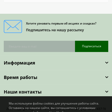
Хотите узнавать первым об акциях и скидках?
Подпишитесь на нашу рассылку
Подписаться
Информация
Время работы
Наши контакты
Мы используем файлы cookies для улучшения работы сайта.
Оставаясь на нашем сайте, вы соглашаетесь с условиями
2023 Copyright ArgoW.ru. Не является публичной офертой (ст.437 ГК