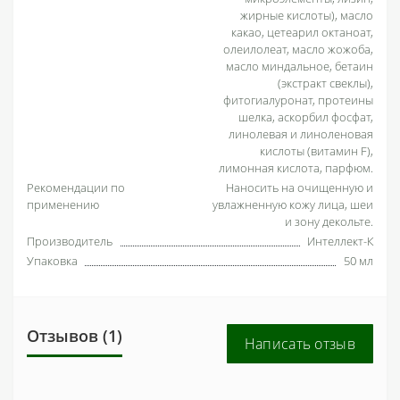
жирные кислоты), масло
какао, цетеарил октаноат,
олеилолеат, масло жожоба,
масло миндальное, бетаин
(экстракт свеклы),
фитогиалуронат, протеины
шелка, аскорбил фосфат,
линолевая и линоленовая
кислоты (витамин F),
лимонная кислота, парфюм.
Рекомендации по
Наносить на очищенную и
применению
увлажненную кожу лица, шеи
и зону декольте.
Производитель
Интеллект-К
Упаковка
50 мл
Отзывов (1)
Написать отзыв