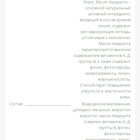
блеск. Масло Амаранта –
основной натуральный
активный ингредиент,
входящий в состав кремов
линии, содержит
реставрирующие липиды,
устойчивые к окислению.
Масло Амаранта
характеризуется высоким
содержанием витаминов А, Д,
группы В, а также содержит
фитин, фитостеролы,
микроэлементы, лизин,
жирные кислоты.
Способствует повышению
упругости и эластичности
кожи.
Состав
Вода деионизированная,
цетеарил гексаноат, миристил
миристат, масло Амаранта
(сквален, витамины А, Д,
группы В, фитин,
фитостеролы,
микроэлементы, лизин,