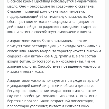
В основе крема Lipofilling используется амарантовое
масло. Оно – рекордсмен по содержанию сквалена.
Сквален – главный компонент кожи человека,
поддерживающий её оптимальную влажность. Он
обогащает клетки кожи кислородом и защищает от
действия свободных радикалов, замедляет старение
кожи и активно способствует омоложению клеток.
Амарантовое масло богато витамином E, также
присутствуют реставрирующие липиды, устойчивые к
окислению. Масло Амаранта характеризуется высоким
содержанием витаминов А, Д, группы В, в его состав
входят фитин, фитостеролы, микроэлементы, лизин,
жирные кислоты. Способствует повышению упругости
и эластичности кожи.
Амарантовое масло используется при уходе за зрелой
и увядающей кожей лица, шеи и области декольте.
Регулярное применение амарантового масла в этом
случае способствует омоложению кожи. Оно активно
борется с проявлениями возрастной пигментации,
превосходно увлажняет, питает и смягчает кожу,