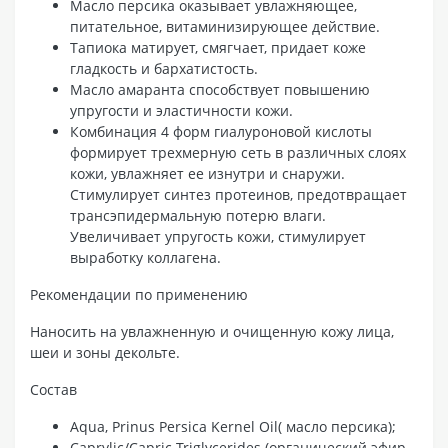
Масло персика оказывает увлажняющее,
питательное, витаминизирующее действие.
Тапиока матирует, смягчает, придает коже
гладкость и бархатистость.
Масло амаранта способствует повышению
упругости и эластичности кожи.
Комбинация 4 форм гиалуроновой кислоты
формирует трехмерную сеть в различных слоях
кожи, увлажняет ее изнутри и снаружи.
Стимулирует синтез протеинов, предотвращает
трансэпидермальную потерю влаги.
Увеличивает упругость кожи, стимулирует
выработку коллагена.
Рекомендации по применению
Наносить на увлажненную и очищенную кожу лица,
шеи и зоны декольте.
Состав
Aqua, Prinus Persica Kernel Oil( масло персика);
Caprylic/Capric Triglycerides (органический эфир