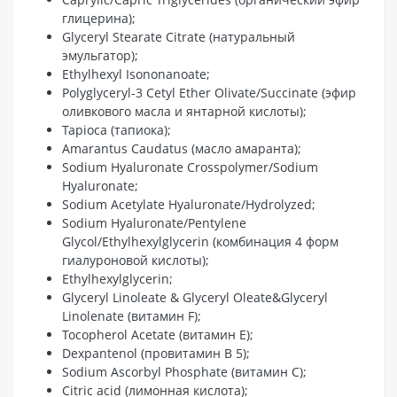
глицерина);
Glyceryl Stearate Citrate (натуральный
эмульгатор);
Ethylhexyl Isononanoate;
Polyglyceryl-3 Cetyl Ether Olivate/Succinate (эфир
оливкового масла и янтарной кислоты);
Tapioca (тапиока);
Amarantus Caudatus (масло амаранта);
Sodium Hyaluronate Crosspolymer/Sodium
Hyaluronate;
Sodium Acetylate Hyaluronate/Hydrolyzed;
Sodium Hyaluronate/Pentylene
Glycol/Ethylhexylglycerin (комбинация 4 форм
гиалуроновой кислоты);
Ethylhexylglycerin;
Glyceryl Linoleate & Glyceryl Oleate&Glyceryl
Linolenate (витамин F);
Tocopherol Acetate (витамин Е);
Dexpantenol (провитамин В 5);
Sodium Ascorbyl Phosphate (витамин С);
Citric acid (лимонная кислота);